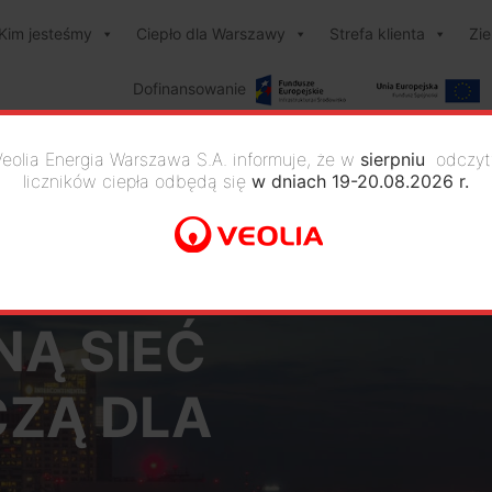
Kim jesteśmy
Ciepło dla Warszawy
Strefa klienta
Zi
Dofinansowanie
Veolia Energia Warszawa S.A. informuje, że w
sierpniu
odczyt
liczników ciepła odbędą się
w dniach 19-20.08.2026 r.
Y
Ą SIEĆ
CZĄ DLA