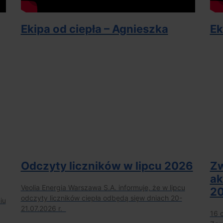
Ekipa od ciepła – Agnieszka
Ek
Odczyty liczników w lipcu 2026
Zw
ak
Veolia Energia Warszawa S.A. informuje, że w lipcu
20
odczyty liczników ciepła odbędą sięw dniach 20-
iu
21.07.2026 r.
16 