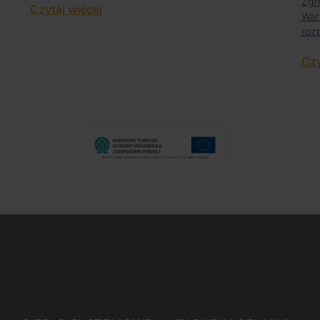
Zgr
Czytaj więcej
War
roz
Czy