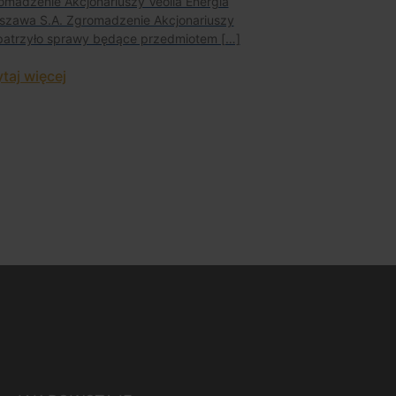
omadzenie Akcjonariuszy Veolia Energia
szawa S.A. Zgromadzenie Akcjonariuszy
patrzyło sprawy będące przedmiotem […]
taj więcej