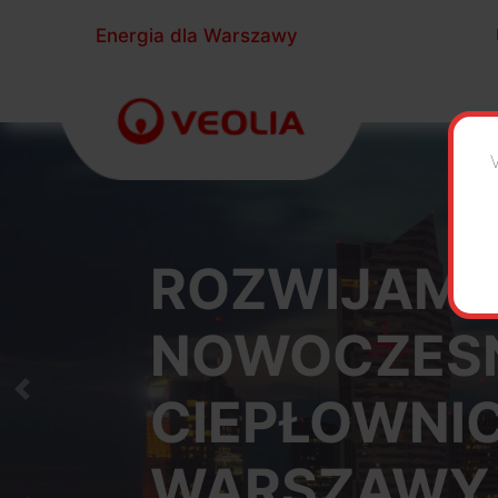
Energia dla Warszawy
ROZWIJAM
NOWOCZESN
CIEPŁOWNI
Następny slajd
WARSZAWY