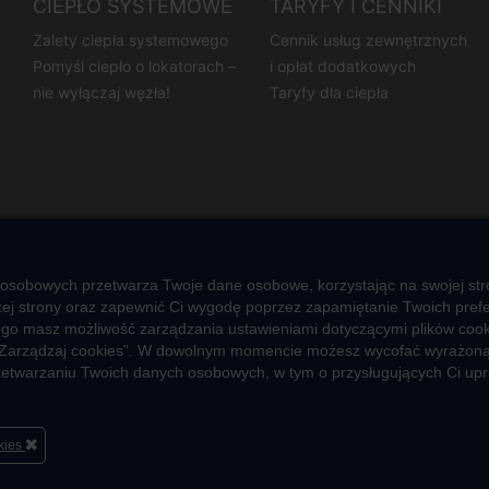
CIEPŁO SYSTEMOWE
TARYFY I CENNIKI
Zalety ciepła systemowego
Cennik usług zewnętrznych
Pomyśl ciepło o lokatorach –
i opłat dodatkowych
nie wyłączaj węzła!
Taryfy dla ciepła
 osobowych przetwarza Twoje dane osobowe, korzystając na swojej stro
j strony oraz zapewnić Ci wygodę poprzez zapamiętanie Twoich prefere
ego masz możliwość zarządzania ustawieniami dotyczącymi plików cooki
ub „Zarządzaj cookies”. W dowolnym momencie możesz wycofać wyrażoną
przetwarzaniu Twoich danych osobowych, w tym o przysługujących Ci up
okies
O firmie
Sportowa akademia Veolia
Fundacja Veolia Polsk