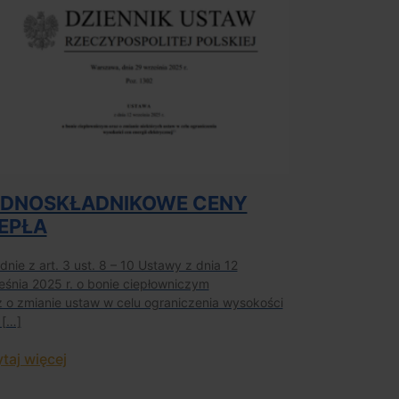
EDNOSKŁADNIKOWE CENY
EPŁA
nie z art. 3 ust. 8 – 10 Ustawy z dnia 12
eśnia 2025 r. o bonie ciepłowniczym
z o zmianie ustaw w celu ograniczenia wysokości
 […]
taj więcej