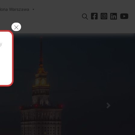
elona Warszawa
×
y
Poprzedni s