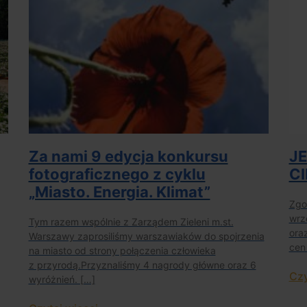
Za nami 9 edycja konkursu
J
fotograficznego z cyklu
CI
„Miasto. Energia. Klimat”
Zgod
wrz
Tym razem wspólnie z Zarządem Zieleni m.st.
ora
Warszawy zaprosiliśmy warszawiaków do spojrzenia
cen
na miasto od strony połączenia człowieka
z przyrodą.Przyznaliśmy 4 nagrody główne oraz 6
Czy
wyróżnień. […]