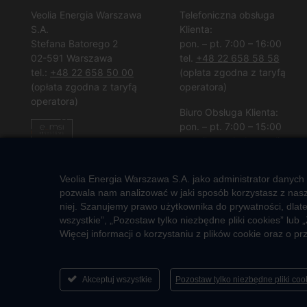
Veolia Energia Warszawa
Telefoniczna obsługa
S.A.
Klienta:
Stefana Batorego 2
pon. – pt. 7:00 – 16:00
02-591 Warszawa
tel.
+48 22 658 58 58
tel.:
+48 22 658 50 00
(opłata zgodna z taryfą
(opłata zgodna z taryfą
operatora)
operatora)
Biuro Obsługa Klienta:
pon. – pt. 7:00 – 15:00
e-mail:
vew.bok@veolia.com
W pozostałych godzinach
Veolia Energia Warszawa S.A. jako administrator danych
wyłącznie obsługa
pozwala nam analizować w jaki sposób korzystasz z nasze
interwencyjna.
niej. Szanujemy prawo użytkownika do prywatności, dlat
(
Kliknij po więcej informacji
)
wszystkie”, „Pozostaw tylko niezbędne pliki cookies” l
Więcej informacji o korzystaniu z plików cookie oraz o 
Akceptuj wszystkie
Pozostaw tylko niezbędne pliki co
2026 © Veolia Energia Warszawa S.A.