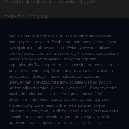
Pomyśl ciepło o lokatorach – nie wyłączaj węzła!
TARYFY I CENNIKI
Cennik usług zewnętrznych i opłat dodatkowych
Taryfy dla ciepła
Veolia Energia Warszawa S.A. jako administrator danych
osobowych przetwarza Twoje dane osobowe, korzystając na
swojej stronie z plików cookies. Wykorzystywanie plików
JAK POWSTAJE CIEPŁO
cookies pozwala nam analizować w jaki sposób korzystasz z
Mapa sieci ciepłowniczej
naszej strony oraz zapewnić Ci wygodę poprzez
Co to jest kogeneracja
zapamiętanie Twoich preferencji i ustawień na naszej stronie
przy korzystaniu z niej. Szanujemy prawo użytkownika do
prywatności, dlatego masz możliwość zarządzania
ustawieniami dotyczącymi plików cookies według swoich
preferencji wybierając „Akceptuj wszystkie”, „Pozostaw tylko
niezbędne pliki cookies” lub „Zarządzaj cookies”. W
O firmie
Sportowa akademia Veolia
dowolnym momencie możesz wycofać wyrażoną przez
Ciebie zgodę, zmieniając wybrane ustawienia. Więcej
Fundacja Veolia Polska
Polityka prywatności
informacji o korzystaniu z plików cookie oraz o przetwarzaniu
Zgłoś nieprawidłowość
Kontakt
Twoich danych osobowych, w tym o przysługujących Ci
2026 © Veolia Energia Warszawa S.A.
uprawnieniach, znajdziesz w
Informacji o plikach cookies
.