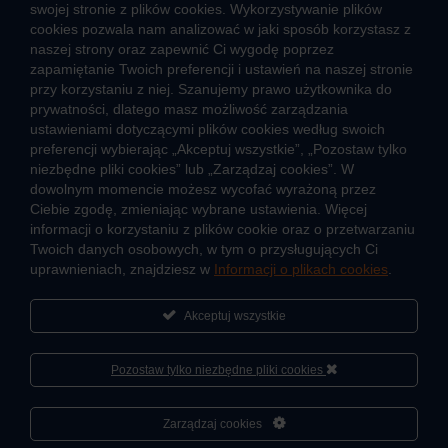
swojej stronie z plików cookies. Wykorzystywanie plików
CIEPŁO SYSTEMOWE
cookies pozwala nam analizować w jaki sposób korzystasz z
naszej strony oraz zapewnić Ci wygodę poprzez
Zalety ciepła systemowego
zapamiętanie Twoich preferencji i ustawień na naszej stronie
Pomyśl ciepło o lokatorach – nie wyłączaj węzła!
przy korzystaniu z niej. Szanujemy prawo użytkownika do
prywatności, dlatego masz możliwość zarządzania
TARYFY I CENNIKI
ustawieniami dotyczącymi plików cookies według swoich
preferencji wybierając „Akceptuj wszystkie”, „Pozostaw tylko
Cennik usług zewnętrznych i opłat dodatkowych
niezbędne pliki cookies” lub „Zarządzaj cookies”. W
Taryfy dla ciepła
dowolnym momencie możesz wycofać wyrażoną przez
Ciebie zgodę, zmieniając wybrane ustawienia. Więcej
informacji o korzystaniu z plików cookie oraz o przetwarzaniu
JAK POWSTAJE CIEPŁO
Twoich danych osobowych, w tym o przysługujących Ci
Mapa sieci ciepłowniczej
uprawnieniach, znajdziesz w
Informacji o plikach cookies
.
Co to jest kogeneracja
Akceptuj wszystkie
Pozostaw tylko niezbędne pliki cookies
O firmie
Sportowa akademia Veolia
Cześć, porozmawiaj ze mną
Zarządzaj cookies
Fundacja Veolia Polska
Polityka prywatności