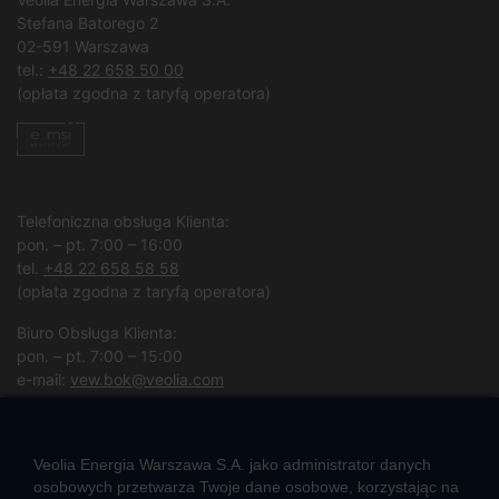
Stefana Batorego 2
02-591 Warszawa
tel.:
+48 22 658 50 00
(opłata zgodna z taryfą operatora)
Telefoniczna obsługa Klienta:
pon. – pt. 7:00 – 16:00
tel.
+48 22 658 58 58
(opłata zgodna z taryfą operatora)
Biuro Obsługa Klienta:
pon. – pt. 7:00 – 15:00
e-mail:
vew.bok@veolia.com
W pozostałych godzinach wyłącznie obsługa interwencyjna.
(
Kliknij po więcej informacji
)
Veolia Energia Warszawa S.A. jako administrator danych
osobowych przetwarza Twoje dane osobowe, korzystając na