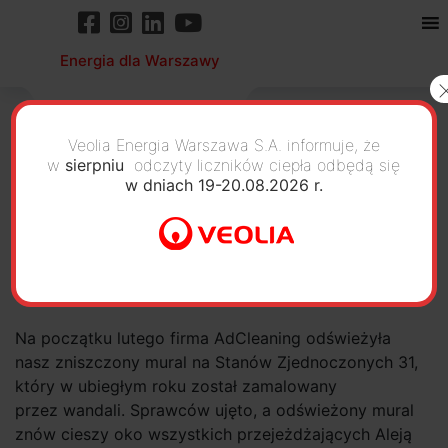
Energia dla Warszawy
Veolia Energia Warszawa S.A. informuje, że
w
sierpniu
odczyty liczników ciepła odbędą się
w dniach 19-20.08.2026 r.
Czysty mural na Stanów
Zjednoczonych
Na początku lutego firma AdCleaning odświeżyła
nasz zniszczony mural na Stanów Zjednoczonych 31,
który w ubiegłym roku został zamalowany
przez wandali. Sprawców ujęto, a odświeżony mural
znów cieszy oko wszystkich przejeżdżających Aleją