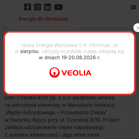
Energia dla Warszawy
Veolia Energia Warszawa S.A. informuje, że
w
sierpniu
odczyty liczników ciepła odbędą się
w dniach 19-20.08.2026 r.
Odzysk ciepła z biurowców
13 marca 2025 r. Veolia Energia Warszawa S.A.
oraz Czerska 8/10 Sp. z o.o. podpisały umowę
na wdrożenie pierwszej w Warszawie instalacji
„Węzła Hybrydowego – Prosumenta Ciepła”
w budynku Agory przy ul. Czerskiej 8/10. Projekt
zakłada odzyskiwanie ciepła odpadowego
z systemu klimatyzacji i jego wtłaczanie