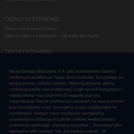
CIEPŁO SYSTEMOWE
Zalety ciepła systemowego
Pomyśl ciepło o lokatorach – nie wyłączaj węzła!
TARYFY I CENNIKI
Cennik usług zewnętrznych i opłat dodatkowych
Taryfy dla ciepła
Veolia Energia Warszawa S.A. jako administrator danych
osobowych przetwarza Twoje dane osobowe, korzystając na
swojej stronie z plików cookies. Wykorzystywanie plików
JAK POWSTAJE CIEPŁO
cookies pozwala nam analizować w jaki sposób korzystasz z
Mapa sieci ciepłowniczej
naszej strony oraz zapewnić Ci wygodę poprzez
Co to jest kogeneracja
zapamiętanie Twoich preferencji i ustawień na naszej stronie
przy korzystaniu z niej. Szanujemy prawo użytkownika do
prywatności, dlatego masz możliwość zarządzania
ustawieniami dotyczącymi plików cookies według swoich
preferencji wybierając „Akceptuj wszystkie”, „Pozostaw tylko
niezbędne pliki cookies” lub „Zarządzaj cookies”. W