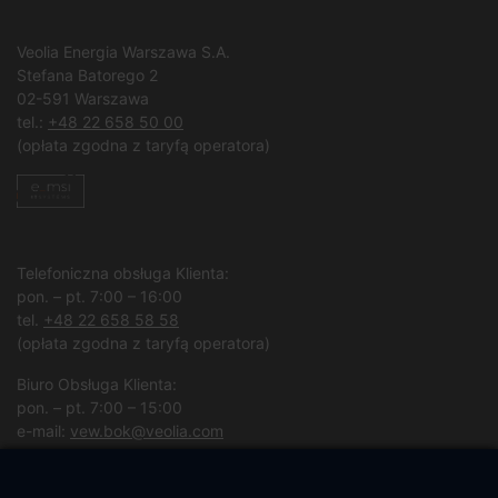
Veolia Energia Warszawa S.A.
Stefana Batorego 2
02-591 Warszawa
tel.:
+48 22 658 50 00
(opłata zgodna z taryfą operatora)
Telefoniczna obsługa Klienta:
pon. – pt. 7:00 – 16:00
tel.
+48 22 658 58 58
(opłata zgodna z taryfą operatora)
Biuro Obsługa Klienta:
pon. – pt. 7:00 – 15:00
e-mail:
vew.bok@veolia.com
W pozostałych godzinach wyłącznie obsługa interwencyjna.
(
Kliknij po więcej informacji
)