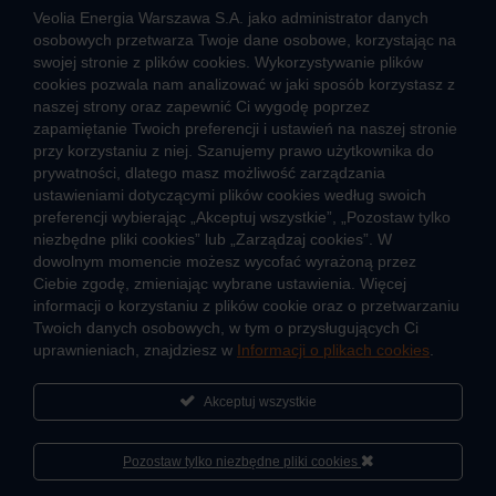
Veolia Energia Warszawa S.A. jako administrator danych
osobowych przetwarza Twoje dane osobowe, korzystając na
swojej stronie z plików cookies. Wykorzystywanie plików
CIEPŁO SYSTEMOWE
cookies pozwala nam analizować w jaki sposób korzystasz z
naszej strony oraz zapewnić Ci wygodę poprzez
Zalety ciepła systemowego
zapamiętanie Twoich preferencji i ustawień na naszej stronie
Pomyśl ciepło o lokatorach – nie wyłączaj węzła!
przy korzystaniu z niej. Szanujemy prawo użytkownika do
prywatności, dlatego masz możliwość zarządzania
TARYFY I CENNIKI
ustawieniami dotyczącymi plików cookies według swoich
preferencji wybierając „Akceptuj wszystkie”, „Pozostaw tylko
Cennik usług zewnętrznych i opłat dodatkowych
niezbędne pliki cookies” lub „Zarządzaj cookies”. W
Taryfy dla ciepła
dowolnym momencie możesz wycofać wyrażoną przez
Ciebie zgodę, zmieniając wybrane ustawienia. Więcej
informacji o korzystaniu z plików cookie oraz o przetwarzaniu
JAK POWSTAJE CIEPŁO
Twoich danych osobowych, w tym o przysługujących Ci
Mapa sieci ciepłowniczej
uprawnieniach, znajdziesz w
Informacji o plikach cookies
.
Co to jest kogeneracja
Akceptuj wszystkie
Pozostaw tylko niezbędne pliki cookies