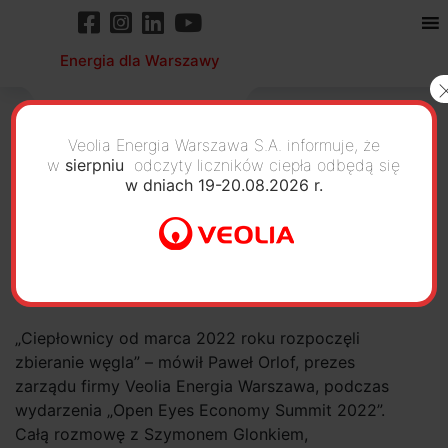
Energia dla Warszawy
Veolia Energia Warszawa S.A. informuje, że
w
sierpniu
odczyty liczników ciepła odbędą się
w dniach 19-20.08.2026 r.
W Warszawie nie zabraknie
węgla
„Ciepłownicy od marca 2022 roku rozpoczęli
zbieranie węgla” – mówił Paweł Orlof, prezes
zarządu firmy Veolia Energia Warszawa, podczas
wydarzenia „Open Eyes Economy Summit 2022”.
Całą rozmowę z Szymonem Glonkiem,