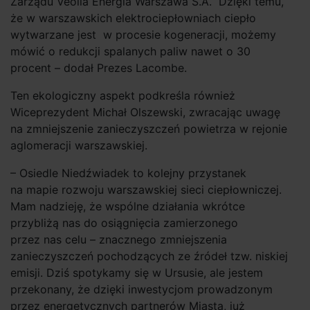
Zarządu Veolia Energia Warszawa S.A. Dzięki temu,
że w warszawskich elektrociepłowniach ciepło
wytwarzane jest w procesie kogeneracji, możemy
mówić o redukcji spalanych paliw nawet o 30
procent – dodał Prezes Lacombe.
Ten ekologiczny aspekt podkreśla również
Wiceprezydent Michał Olszewski, zwracając uwagę
na zmniejszenie zanieczyszczeń powietrza w rejonie
aglomeracji warszawskiej.
– Osiedle Niedźwiadek to kolejny przystanek
na mapie rozwoju warszawskiej sieci ciepłowniczej.
Mam nadzieję, że wspólne działania wkrótce
przybliżą nas do osiągnięcia zamierzonego
przez nas celu – znacznego zmniejszenia
zanieczyszczeń pochodzących ze źródeł tzw. niskiej
emisji. Dziś spotykamy się w Ursusie, ale jestem
przekonany, że dzięki inwestycjom prowadzonym
przez energetycznych partnerów Miasta, już