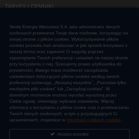
TARYFY I CENNIKI
Cennik usług zewnętrznych i opłat dodatkowych
Taryfy dla ciepła
Veolia Energia Warszawa S.A. jako administrator danych
osobowych przetwarza Twoje dane osobowe, korzystając na
swojej stronie z plików cookies. Wykorzystywanie plików
JAK POWSTAJE CIEPŁO
cookies pozwala nam analizować w jaki sposób korzystasz z
Mapa sieci ciepłowniczej
naszej strony oraz zapewnić Ci wygodę poprzez
Co to jest kogeneracja
zapamiętanie Twoich preferencji i ustawień na naszej stronie
przy korzystaniu z niej. Szanujemy prawo użytkownika do
prywatności, dlatego masz możliwość zarządzania
ustawieniami dotyczącymi plików cookies według swoich
preferencji wybierając „Akceptuj wszystkie”, „Pozostaw tylko
niezbędne pliki cookies” lub „Zarządzaj cookies”. W
O firmie
Sportowa akademia Veolia
dowolnym momencie możesz wycofać wyrażoną przez
Ciebie zgodę, zmieniając wybrane ustawienia. Więcej
Fundacja Veolia Polska
Polityka prywatności
informacji o korzystaniu z plików cookie oraz o przetwarzaniu
Zgłoś nieprawidłowość
Kontakt
Twoich danych osobowych, w tym o przysługujących Ci
2026 © Veolia Energia Warszawa S.A.
uprawnieniach, znajdziesz w
Informacji o plikach cookies
.
Akceptuj wszystkie