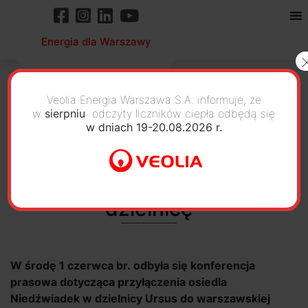
Energia dla Warszawy
Veolia Energia Warszawa S.A. informuje, że
w
sierpniu
odczyty liczników ciepła odbędą się
w dniach 19-20.08.2026 r.
Warszawska sieć
ciepłownicza zasila kolejną
dzielnicę
W środę 1 czerwca br. odbyła się konferencja
prasowa dotycząca przyłączenia osiedla
Niedźwiadek w dzielnicy Ursus do warszawskiej