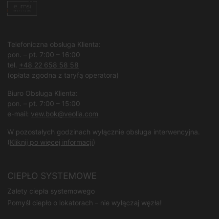
Telefoniczna obsługa Klienta:
pon. – pt. 7:00 – 16:00
tel.
+48 22 658 58 58
(opłata zgodna z taryfą operatora)
Biuro Obsługa Klienta:
pon. – pt. 7:00 – 15:00
e-mail:
vew.bok@veolia.com
W pozostałych godzinach wyłącznie obsługa interwencyjna.
(
Kliknij po więcej informacji
)
CIEPŁO SYSTEMOWE
Zalety ciepła systemowego
Pomyśl ciepło o lokatorach – nie wyłączaj węzła!