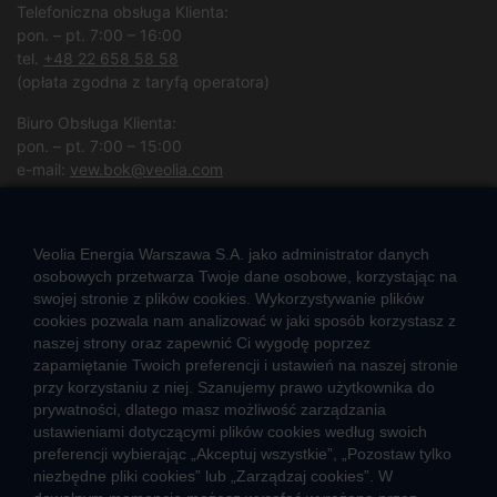
Telefoniczna obsługa Klienta:
pon. – pt. 7:00 – 16:00
tel.
+48 22 658 58 58
(opłata zgodna z taryfą operatora)
Biuro Obsługa Klienta:
pon. – pt. 7:00 – 15:00
e-mail:
vew.bok@veolia.com
W pozostałych godzinach wyłącznie obsługa interwencyjna.
(
Kliknij po więcej informacji
)
Veolia Energia Warszawa S.A. jako administrator danych
osobowych przetwarza Twoje dane osobowe, korzystając na
swojej stronie z plików cookies. Wykorzystywanie plików
CIEPŁO SYSTEMOWE
cookies pozwala nam analizować w jaki sposób korzystasz z
naszej strony oraz zapewnić Ci wygodę poprzez
Zalety ciepła systemowego
zapamiętanie Twoich preferencji i ustawień na naszej stronie
Pomyśl ciepło o lokatorach – nie wyłączaj węzła!
przy korzystaniu z niej. Szanujemy prawo użytkownika do
prywatności, dlatego masz możliwość zarządzania
TARYFY I CENNIKI
ustawieniami dotyczącymi plików cookies według swoich
preferencji wybierając „Akceptuj wszystkie”, „Pozostaw tylko
Cennik usług zewnętrznych i opłat dodatkowych
niezbędne pliki cookies” lub „Zarządzaj cookies”. W
Taryfy dla ciepła