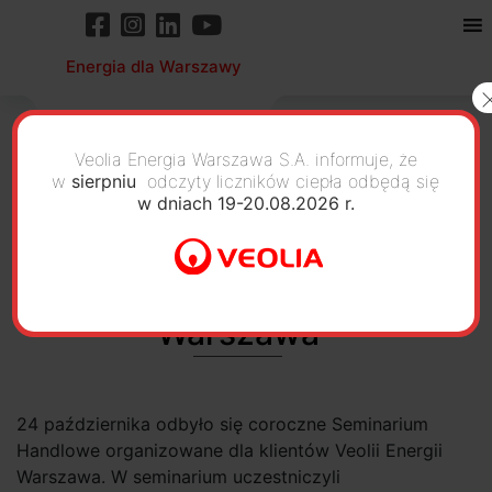
Energia dla Warszawy
Veolia Energia Warszawa S.A. informuje, że
w
sierpniu
odczyty liczników ciepła odbędą się
w dniach 19-20.08.2026 r.
Warszawskie Seminarium
Handlowe Veolii Energii
Warszawa
24 października odbyło się coroczne Seminarium
Handlowe organizowane dla klientów Veolii Energii
Warszawa. W seminarium uczestniczyli