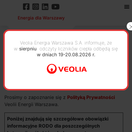
Energia dla Warszawy
Veolia Energia Warszawa S.A. informuje, że
w
sierpniu
odczyty liczników ciepła odbędą się
w dniach 19-20.08.2026 r.
Polityka prywatności
Szanowni Państwo,
Prosimy o zapoznanie się z
Polityką Prywatności
Veolii Energii Warszawa.
Poniżej znajdują się szczegółowe obowiązki
informacyjne RODO dla poszczególnych