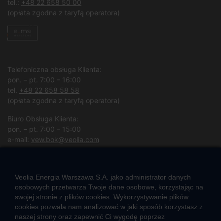
tel.:
+48 22 658 50 00
(opłata zgodna z taryfą operatora)
Telefoniczna obsługa Klienta:
pon. – pt. 7:00 – 16:00
tel.
+48 22 658 58 58
(opłata zgodna z taryfą operatora)
Biuro Obsługa Klienta:
pon. – pt. 7:00 – 15:00
e-mail:
vew.bok@veolia.com
W pozostałych godzinach wyłącznie obsługa interwencyjna.
(
Kliknij po więcej informacji
)
Veolia Energia Warszawa S.A. jako administrator danych
osobowych przetwarza Twoje dane osobowe, korzystając na
swojej stronie z plików cookies. Wykorzystywanie plików
CIEPŁO SYSTEMOWE
cookies pozwala nam analizować w jaki sposób korzystasz z
naszej strony oraz zapewnić Ci wygodę poprzez
Zalety ciepła systemowego