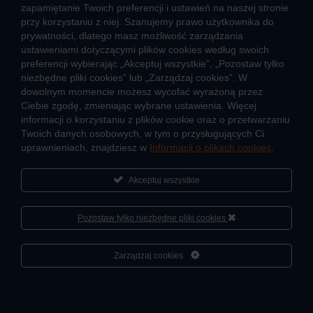
zapamiętanie Twoich preferencji i ustawień na naszej stronie
Pomyśl ciepło o lokatorach – nie wyłączaj węzła!
przy korzystaniu z niej. Szanujemy prawo użytkownika do
prywatności, dlatego masz możliwość zarządzania
TARYFY I CENNIKI
ustawieniami dotyczącymi plików cookies według swoich
preferencji wybierając „Akceptuj wszystkie”, „Pozostaw tylko
Cennik usług zewnętrznych i opłat dodatkowych
niezbędne pliki cookies” lub „Zarządzaj cookies”. W
Taryfy dla ciepła
dowolnym momencie możesz wycofać wyrażoną przez
Ciebie zgodę, zmieniając wybrane ustawienia. Więcej
informacji o korzystaniu z plików cookie oraz o przetwarzaniu
JAK POWSTAJE CIEPŁO
Twoich danych osobowych, w tym o przysługujących Ci
Mapa sieci ciepłowniczej
uprawnieniach, znajdziesz w
Informacji o plikach cookies
.
Co to jest kogeneracja
Akceptuj wszystkie
Pozostaw tylko niezbędne pliki cookies
O firmie
Sportowa akademia Veolia
Cześć, porozmawiaj ze mną
Zarządzaj cookies
Fundacja Veolia Polska
Polityka prywatności
Zgłoś nieprawidłowość
Kontakt
2026 © Veolia Energia Warszawa S.A.