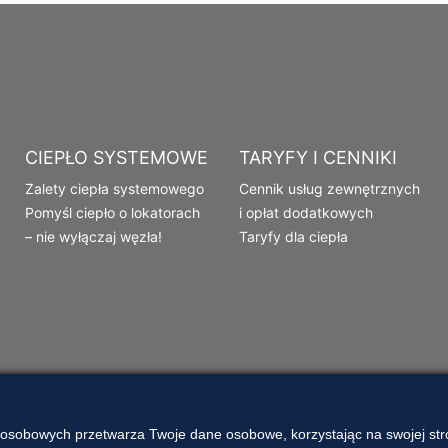
CIEPŁO SYSTEMOWE
TARYFY I CENNIKI
Zalety ciepła systemowego
Cennik usług zewnętrznych
Pomyśl ciepło o lokatorach
i opłat dodatkowych
– nie wyłączaj węzła!
Taryfy dla ciepła
 osobowych przetwarza Twoje dane osobowe, korzystając na swojej stro