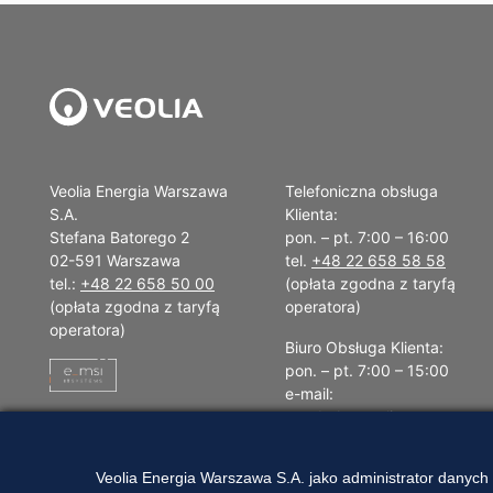
Veolia Energia Warszawa
Telefoniczna obsługa
S.A.
Klienta:
Stefana Batorego 2
pon. – pt. 7:00 – 16:00
02-591 Warszawa
tel.
+48 22 658 58 58
tel.:
+48 22 658 50 00
(opłata zgodna z taryfą
(opłata zgodna z taryfą
operatora)
operatora)
Biuro Obsługa Klienta:
pon. – pt. 7:00 – 15:00
e-mail:
vew.bok@veolia.com
W pozostałych godzinach
Veolia Energia Warszawa S.A. jako administrator danych
wyłącznie obsługa