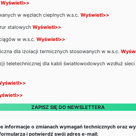
h
Wyświetl>>
wanych w węzłach cieplnych w.s.c.
Wyświetl>>
rur stalowych
Wyświetl>>
ciągów w w.s.c.
Wyświetl>>
iczna dla izolacji termicznych stosowanych w w.s.c.
Wyświ
i teletechnicznej dla kabli światłowodowych wzdłuż sieci 
yświetl>>
świetl>>
ZAPISZ SIĘ DO NEWSLETTERA
ce informacje o zmianach wymagań technicznych oraz wy
formularza i potwierdź swój adres e-mail: