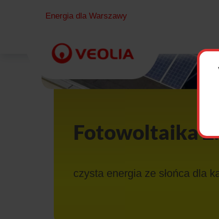
Energia dla Warszawy
Fotowoltaika 2
czysta energia ze słońca dla 