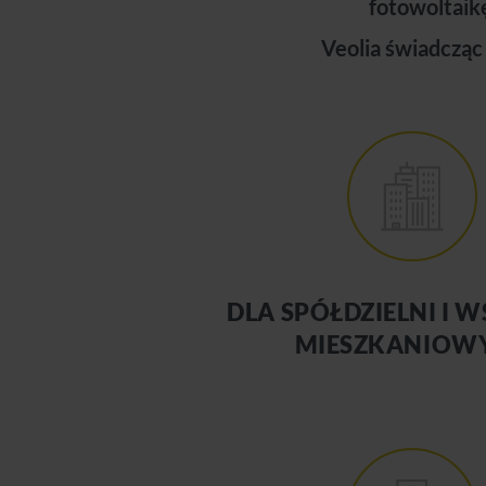
fotowoltaik
Veolia świadczą
DLA SPÓŁDZIELNI I 
MIESZKANIOW