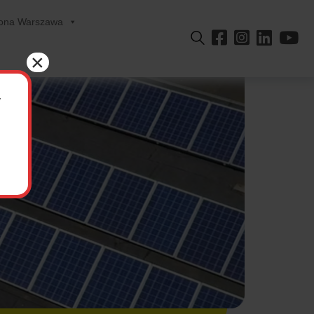
lona Warszawa
×
y