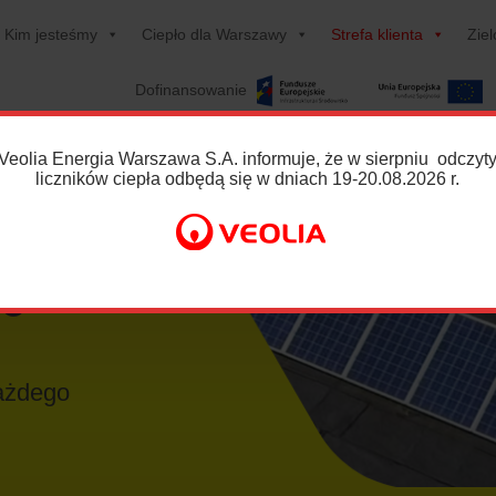
Kim jesteśmy
Ciepło dla Warszawy
Strefa klienta
Zie
Dofinansowanie
Veolia Energia Warszawa S.A. informuje, że w
sierpniu
odczyt
liczników ciepła odbędą się
w dniach 19-20.08.2026 r.
.0
każdego