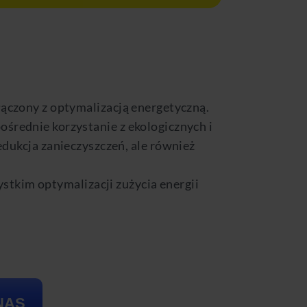
łączony z optymalizacją energetyczną.
ośrednie korzystanie z ekologicznych i
redukcja zanieczyszczeń, ale również
ystkim optymalizacji zużycia energii
NAS