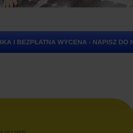
BKA I BEZPŁATNA WYCENA - NAPISZ DO 
j się z nami…