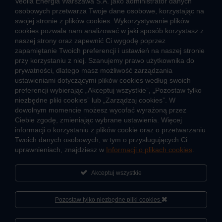
Veolia Energia Warszawa S.A. jako administrator danych
osobowych przetwarza Twoje dane osobowe, korzystając na
swojej stronie z plików cookies. Wykorzystywanie plików
TARYFY I CENNIKI
cookies pozwala nam analizować w jaki sposób korzystasz z
naszej strony oraz zapewnić Ci wygodę poprzez
Cennik usług zewnętrznych i opłat dodatkowych
zapamiętanie Twoich preferencji i ustawień na naszej stronie
Taryfy dla ciepła
przy korzystaniu z niej. Szanujemy prawo użytkownika do
prywatności, dlatego masz możliwość zarządzania
Departament
JAK POWSTAJE CIEPŁO
ustawieniami dotyczącymi plików cookies według swoich
Transformacji Energetycznej
preferencji wybierając „Akceptuj wszystkie”, „Pozostaw tylko
Mapa sieci ciepłowniczej
niezbędne pliki cookies” lub „Zarządzaj cookies”. W
tel.: +48 725 090 887
Co to jest kogeneracja
dowolnym momencie możesz wycofać wyrażoną przez
e-mail: edyta.krystkowicz@veolia.com
Ciebie zgodę, zmieniając wybrane ustawienia. Więcej
informacji o korzystaniu z plików cookie oraz o przetwarzaniu
Twoich danych osobowych, w tym o przysługujących Ci
uprawnieniach, znajdziesz w
Informacji o plikach cookies
.
Veolia Energia Warszawa
O firmie
ul. Stefana Batorego 2
Sportowa akademia Veolia
Akceptuj wszystkie
Fundacja Veolia Polska
Polityka prywatności
02-591 Warszawa
Zgłoś nieprawidłowość
Kontakt
Pozostaw tylko niezbędne pliki cookies
2026 © Veolia Energia Warszawa S.A.