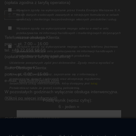
(opłata zgodna z taryfą operatora)
Wyrażam zgodę na wykorzystanie przez Veolia Energia Warszawa S.A.
moich danych osobowych zawartych w niniejszym formularzu w celach
sprzedaży i marketingu bezpośredniego własnych produktów i usług.
Wyrażam zgodę na wykorzystanie mojego adresu e-mail w celu
przekazywania mi informacji handlowych i marketingowych dotyczących
Telefoniczna obsługa Klienta:
własnych produktów.
pon. – pt. 7:00 – 16:00
Wyrażam zgodę na wykorzystanie mojego numeru telefonu (rozmowa
tel.
+48 22 658 58 58
głosowa lub SMS) w celu przekazywania mi informacji handlowych i
(opłata zgodna z taryfą operatora)
marketingowych dotyczących własnych produktów.
Udzielenie powyższych zgód jest dobrowolne. Zgody można wycofać w
Biuro Obsługa Klienta:
dowolnym czasie.
pon. – pt. 7:00 – 15:00
Klikając „Wyślij” potwierdzasz, zapoznanie się z informacją o
przetwarzaniu danych osobowych oraz akceptację regulaminu
e-mail:
vew.bok@veolia.com
świadczenia usług elektronicznych, który dostępny jest
tutaj.
Potwierdzasz także,że jesteś osobą pełnoletnią.
W pozostałych godzinach wyłącznie obsługa interwencyjna.
(
Kliknij po więcej informacji
)
Podaj wynik (wpisz cyfrę):
6 - jeden =
CIEPŁO SYSTEMOWE
Zalety ciepła systemowego
Pomyśl ciepło o lokatorach – nie wyłączaj węzła!