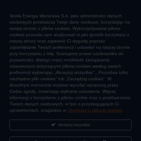
W pozostałych godzinach wyłącznie obsługa interwencyjna.
(
Kliknij po więcej informacji
)
Veolia Energia Warszawa S.A. jako administrator danych
osobowych przetwarza Twoje dane osobowe, korzystając na
swojej stronie z plików cookies. Wykorzystywanie plików
CIEPŁO SYSTEMOWE
cookies pozwala nam analizować w jaki sposób korzystasz z
naszej strony oraz zapewnić Ci wygodę poprzez
Zalety ciepła systemowego
zapamiętanie Twoich preferencji i ustawień na naszej stronie
Pomyśl ciepło o lokatorach – nie wyłączaj węzła!
przy korzystaniu z niej. Szanujemy prawo użytkownika do
prywatności, dlatego masz możliwość zarządzania
TARYFY I CENNIKI
ustawieniami dotyczącymi plików cookies według swoich
preferencji wybierając „Akceptuj wszystkie”, „Pozostaw tylko
Cennik usług zewnętrznych i opłat dodatkowych
niezbędne pliki cookies” lub „Zarządzaj cookies”. W
Taryfy dla ciepła
dowolnym momencie możesz wycofać wyrażoną przez
Ciebie zgodę, zmieniając wybrane ustawienia. Więcej
informacji o korzystaniu z plików cookie oraz o przetwarzaniu
JAK POWSTAJE CIEPŁO
Twoich danych osobowych, w tym o przysługujących Ci
Mapa sieci ciepłowniczej
uprawnieniach, znajdziesz w
Informacji o plikach cookies
.
Co to jest kogeneracja
Akceptuj wszystkie