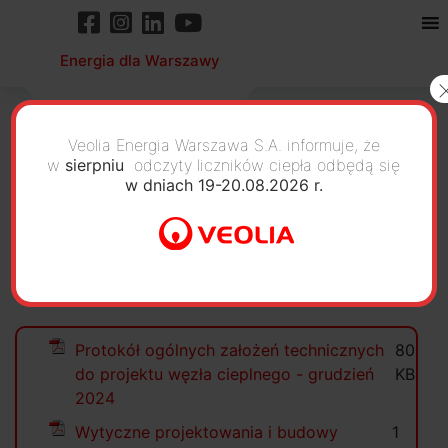
Energia dla Warszawy
Veolia Energia Warszawa S.A. informuje, że
w
sierpniu
odczyty liczników ciepła odbędą się
w dniach 19-20.08.2026 r.
Wytyczne projektowania
węzłów cieplnych
Protokół ogólnych założeń technicznych
80
do projektu węzła cieplnego - grudzień
KB
2024
Wytyczne projektowania i budowy
1