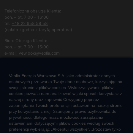
Telefoniczna obsługa Klienta:
pon. – pt. 7:00 – 16:00
tel.
+48 22 658 58 58
(opłata zgodna z taryfą operatora)
Biuro Obsługa Klienta:
pon. – pt. 7:00 – 15:00
e-mail:
vew.bok@veolia.com
W pozostałych godzinach wyłącznie obsługa interwencyjna.
(
Kliknij po więcej informacji
)
Veolia Energia Warszawa S.A. jako administrator danych
osobowych przetwarza Twoje dane osobowe, korzystając na
swojej stronie z plików cookies. Wykorzystywanie plików
CIEPŁO SYSTEMOWE
cookies pozwala nam analizować w jaki sposób korzystasz z
naszej strony oraz zapewnić Ci wygodę poprzez
Zalety ciepła systemowego
zapamiętanie Twoich preferencji i ustawień na naszej stronie
Pomyśl ciepło o lokatorach – nie wyłączaj węzła!
przy korzystaniu z niej. Szanujemy prawo użytkownika do
prywatności, dlatego masz możliwość zarządzania
TARYFY I CENNIKI
ustawieniami dotyczącymi plików cookies według swoich
preferencji wybierając „Akceptuj wszystkie”, „Pozostaw tylko
Cennik usług zewnętrznych i opłat dodatkowych