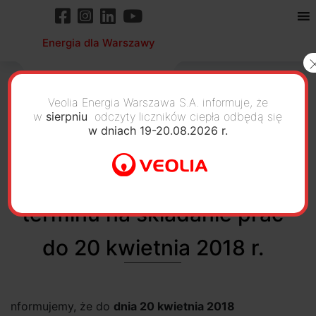
Energia dla Warszawy
Veolia Energia Warszawa S.A. informuje, że
w
sierpniu
odczyty liczników ciepła odbędą się
w dniach 19-20.08.2026 r.
Konkurs na pracę
inżynierską- przedłużenie
terminu na składanie prac
do 20 kwietnia 2018 r.
nformujemy, że do
dnia 20 kwietnia 2018