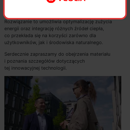
Ciepłomat stanowi przełomową technologię
w obszarze efektywności energetycznej
i zrównoważonego zarządzania ciepłem.
Rozwiązanie to umożliwia optymalizację zużycia
energii oraz integrację różnych źródeł ciepła,
co przekłada się na korzyści zarówno dla
użytkowników, jak i środowiska naturalnego.
Serdecznie zapraszamy do obejrzenia materiału
i poznania szczegółów dotyczących
tej innowacyjnej technologii.