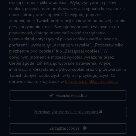
swojej stronie z plików cookies. Wykorzystywanie plików
CIEPŁO SYSTEMOWE
cookies pozwala nam analizować w jaki sposób korzystasz z
naszej strony oraz zapewnić Ci wygodę poprzez
Zalety ciepła systemowego
zapamiętanie Twoich preferencji i ustawień na naszej stronie
Pomyśl ciepło o lokatorach – nie wyłączaj węzła!
przy korzystaniu z niej. Szanujemy prawo użytkownika do
prywatności, dlatego masz możliwość zarządzania
TARYFY I CENNIKI
ustawieniami dotyczącymi plików cookies według swoich
preferencji wybierając „Akceptuj wszystkie”, „Pozostaw tylko
Cennik usług zewnętrznych i opłat dodatkowych
niezbędne pliki cookies” lub „Zarządzaj cookies”. W
Taryfy dla ciepła
dowolnym momencie możesz wycofać wyrażoną przez
Ciebie zgodę, zmieniając wybrane ustawienia. Więcej
informacji o korzystaniu z plików cookie oraz o przetwarzaniu
JAK POWSTAJE CIEPŁO
Twoich danych osobowych, w tym o przysługujących Ci
Mapa sieci ciepłowniczej
uprawnieniach, znajdziesz w
Informacji o plikach cookies
.
Co to jest kogeneracja
Akceptuj wszystkie
Pozostaw tylko niezbędne pliki cookies
O firmie
Sportowa akademia Veolia
Cześć, porozmawiaj ze mną
Zarządzaj cookies
Fundacja Veolia Polska
Polityka prywatności