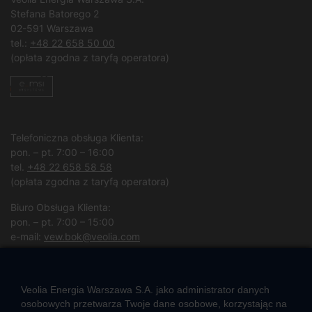
Stefana Batorego 2
02-591 Warszawa
tel.:
+48 22 658 50 00
(opłata zgodna z taryfą operatora)
Telefoniczna obsługa Klienta:
pon. – pt. 7:00 – 16:00
tel.
+48 22 658 58 58
(opłata zgodna z taryfą operatora)
Biuro Obsługa Klienta:
pon. – pt. 7:00 – 15:00
e-mail:
vew.bok@veolia.com
W pozostałych godzinach wyłącznie obsługa interwencyjna.
(
Kliknij po więcej informacji
)
Veolia Energia Warszawa S.A. jako administrator danych
osobowych przetwarza Twoje dane osobowe, korzystając na