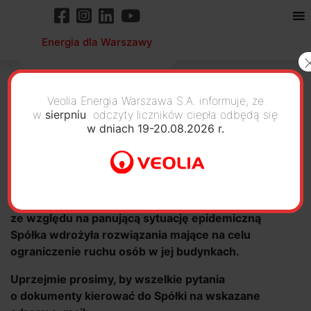
Energia dla Warszawy
Veolia Energia Warszawa S.A. informuje, że
w
sierpniu
odczyty liczników ciepła odbędą się
w dniach 19-20.08.2026 r.
Informacja organizacyjna
Szanowni Państwo,
ze względu na panującą sytuację epidemiczną
Spółka wdrożyła rozwiązania mające na celu
ograniczenie ruchu osób w jej budynkach.
Uprzejmie prosimy, by wszelkie pytania
o dokumenty kierować do Spółki na wskazane