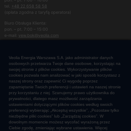
tel.
+48 22 658 58 58
(opłata zgodna z taryfą operatora)
Biuro Obsługa Klienta:
pon. – pt. 7:00 – 15:00
e-mail:
vew.bok@veolia.com
W pozostałych godzinach wyłącznie obsługa interwencyjna.
(
Kliknij po więcej informacji
)
Veolia Energia Warszawa S.A. jako administrator danych
osobowych przetwarza Twoje dane osobowe, korzystając na
swojej stronie z plików cookies. Wykorzystywanie plików
CIEPŁO SYSTEMOWE
cookies pozwala nam analizować w jaki sposób korzystasz z
naszej strony oraz zapewnić Ci wygodę poprzez
Zalety ciepła systemowego
zapamiętanie Twoich preferencji i ustawień na naszej stronie
Pomyśl ciepło o lokatorach – nie wyłączaj węzła!
przy korzystaniu z niej. Szanujemy prawo użytkownika do
prywatności, dlatego masz możliwość zarządzania
TARYFY I CENNIKI
ustawieniami dotyczącymi plików cookies według swoich
preferencji wybierając „Akceptuj wszystkie”, „Pozostaw tylko
Cennik usług zewnętrznych i opłat dodatkowych
niezbędne pliki cookies” lub „Zarządzaj cookies”. W
Taryfy dla ciepła
dowolnym momencie możesz wycofać wyrażoną przez
Ciebie zgodę, zmieniając wybrane ustawienia. Więcej