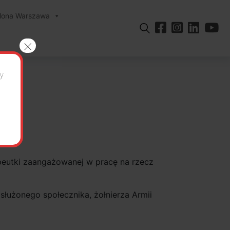
elona Warszawa
×
y
ie
apeutki zaangażowanej w pracę na rzecz
służonego społecznika, żołnierza Armii