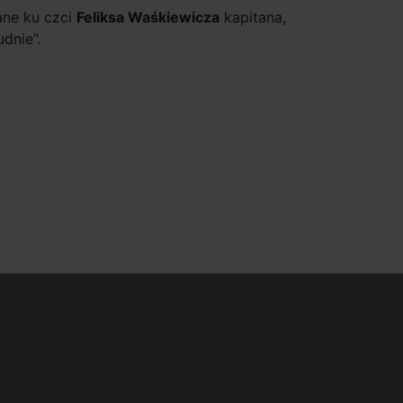
ane ku czci
Feliksa Waśkiewicza
kapitana,
udnie”.