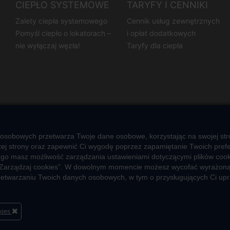
CIEPŁO SYSTEMOWE
TARYFY I CENNIKI
Zalety ciepła systemowego
Cennik usług zewnętrznych
Pomyśl ciepło o lokatorach –
i opłat dodatkowych
nie wyłączaj węzła!
Taryfy dla ciepła
 osobowych przetwarza Twoje dane osobowe, korzystając na swojej stro
j strony oraz zapewnić Ci wygodę poprzez zapamiętanie Twoich prefere
ego masz możliwość zarządzania ustawieniami dotyczącymi plików cooki
ub „Zarządzaj cookies”. W dowolnym momencie możesz wycofać wyrażoną
przetwarzaniu Twoich danych osobowych, w tym o przysługujących Ci up
okies
O firmie
Sportowa akademia Veolia
Fundacja Veolia Polsk