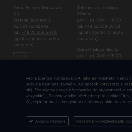
Veolia Energia Warszawa
Telefoniczna obsługa
S.A.
Klienta:
Stefana Batorego 2
pon. – pt. 7:00 – 16:00
02-591 Warszawa
tel.
+48 22 658 58 58
tel.:
+48 22 658 50 00
(opłata zgodna z taryfą
(opłata zgodna z taryfą
operatora)
operatora)
Biuro Obsługa Klienta:
pon. – pt. 7:00 – 15:00
e-mail:
vew.bok@veolia.com
W pozostałych godzinach
Veolia Energia Warszawa S.A. jako administrator danych
wyłącznie obsługa
pozwala nam analizować w jaki sposób korzystasz z nasze
interwencyjna.
niej. Szanujemy prawo użytkownika do prywatności, dlat
(
Kliknij po więcej informacji
)
wszystkie”, „Pozostaw tylko niezbędne pliki cookies” l
Więcej informacji o korzystaniu z plików cookie oraz o 
Akceptuj wszystkie
Pozostaw tylko niezbędne pliki co
2026 © Veolia Energia Warszawa S.A.