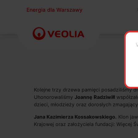
Energia dla Warszawy
Wa
Kolejne trzy drzewa pamięci posadziliśmy dl
Uhonorowaliśmy
Joannę Radziwiłł
współzało
dzieci, młodzieży oraz dorosłych zmagając
Jana Kazimierza Kossakowskiego.
Klon jaw
Krajowej oraz założyciela fundacji: Więcej 