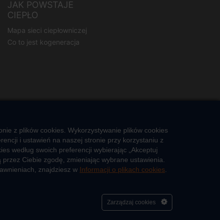
JAK POWSTAJE
CIEPŁO
Mapa sieci ciepłowniczej
Co to jest kogeneracja
nie z plików cookies. Wykorzystywanie plików cookies
ncji i ustawień na naszej stronie przy korzystaniu z
es według swoich preferencji wybierając „Akceptuj
 przez Ciebie zgodę, zmieniając wybrane ustawienia.
rawnieniach, znajdziesz w
Informacji o plikach cookies
.
Cześć, porozmawiaj ze mną
Zarządzaj cookies
a
Polityka prywatności
Zgłoś nieprawidłowość
Kontakt