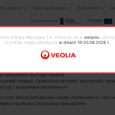
Kim jesteśmy
Ciepło dla Warszawy
Strefa klienta
Zi
Dofinansowanie
Veolia Energia Warszawa S.A. informuje, że w
sierpniu
odczyt
liczników ciepła odbędą się
w dniach 19-20.08.2026 r.
żni dla Dzielnicy Praga Połudn
a zasłużonych dla Pragi Południe.
życielki fundacji „Opiekuńcze skrzydła”, psycholożki, ter
ych się z problemami alkoholowymi.
or oraz tablica pamiątkowa zostały ufundowane ku czci za
Światła oraz Korpus Ochotników Specjalistów.