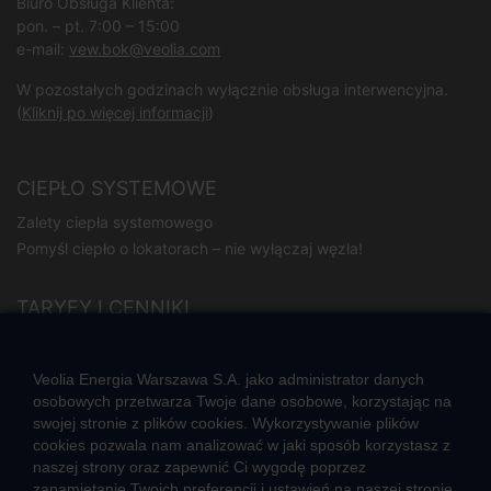
Biuro Obsługa Klienta:
pon. – pt. 7:00 – 15:00
e-mail:
vew.bok@veolia.com
W pozostałych godzinach wyłącznie obsługa interwencyjna.
(
Kliknij po więcej informacji
)
CIEPŁO SYSTEMOWE
Zalety ciepła systemowego
Pomyśl ciepło o lokatorach – nie wyłączaj węzła!
TARYFY I CENNIKI
Cennik usług zewnętrznych i opłat dodatkowych
Taryfy dla ciepła
Veolia Energia Warszawa S.A. jako administrator danych
osobowych przetwarza Twoje dane osobowe, korzystając na
swojej stronie z plików cookies. Wykorzystywanie plików
JAK POWSTAJE CIEPŁO
cookies pozwala nam analizować w jaki sposób korzystasz z
Mapa sieci ciepłowniczej
naszej strony oraz zapewnić Ci wygodę poprzez
Co to jest kogeneracja
zapamiętanie Twoich preferencji i ustawień na naszej stronie