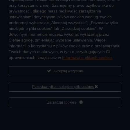
przy korzystaniu z niej. Szanujemy prawo użytkownika do
prywatności, dlatego masz możliwość zarządzania
ustawieniami dotyczącymi plików cookies według swoich
preferencji wybierając „Akceptuj wszystkie”, „Pozostaw tylko
niezbędne pliki cookies” lub „Zarządzaj cookies”. W
O firmie
Sportowa akademia Veolia
dowolnym momencie możesz wycofać wyrażoną przez
Ciebie zgodę, zmieniając wybrane ustawienia. Więcej
Fundacja Veolia Polska
Polityka prywatności
informacji o korzystaniu z plików cookie oraz o przetwarzaniu
Zgłoś nieprawidłowość
Kontakt
Twoich danych osobowych, w tym o przysługujących Ci
2026 © Veolia Energia Warszawa S.A.
uprawnieniach, znajdziesz w
Informacji o plikach cookies
.
Akceptuj wszystkie
Pozostaw tylko niezbędne pliki cookies
Cześć, porozmawiaj ze mną
Zarządzaj cookies