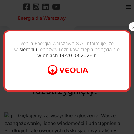
Energia dla Warszawy
Veolia Energia Warszawa S.A. informuje, że
w
sierpniu
odczyty liczników ciepła odbędą się
w dniach 19-20.08.2026 r.
Wiosenny konkurs
fotograficzny
rozstrzygnięty!
Dziękujemy za wszystkie zgłoszenia, Wasze
zaangażowanie, liczne wiadomości i udostępnienia.
Po długich, ale owocnych dyskusjach wybraliśmy