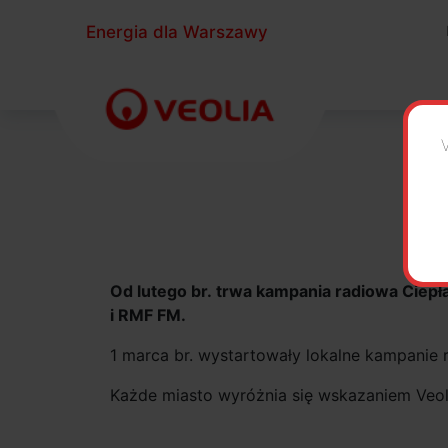
Energia dla Warszawy
Od lutego br. trwa kampania radiowa Ciepł
i RMF FM.
1 marca br. wystartowały lokalne kampanie
Każde miasto wyróżnia się wskazaniem Veoli