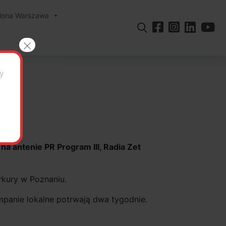
elona Warszawa
×
y
a antenie PR Program III, Radia Zet
rkury w Poznaniu.
mpanie lokalne potrwają dwa tygodnie.