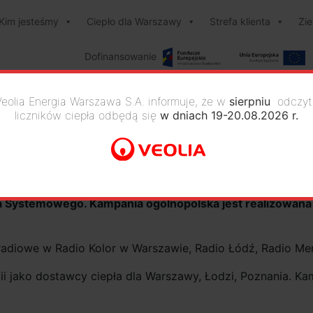
Kim jesteśmy
Ciepło dla Warszawy
Strefa klienta
Zi
Dofinansowanie
Veolia Energia Warszawa S.A. informuje, że w
sierpniu
odczyt
liczników ciepła odbędą się
w dniach 19-20.08.2026 r.
Ciepło systemowe lokalnie
a Systemowego. Kampania ogólnopolska jest realizowana n
 radiowe w Radio Kolor w Warszawie, Radio Łódź, Radio Me
i jako dostawcy ciepła dla Warszawy, Łodzi, Poznania. Ka