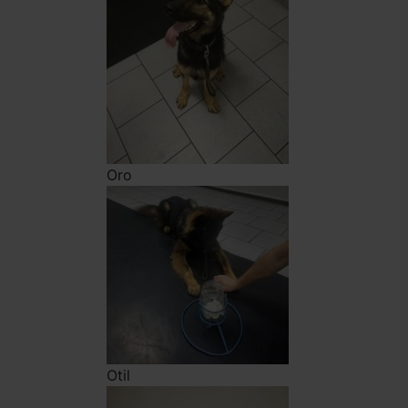
Oro
Otil