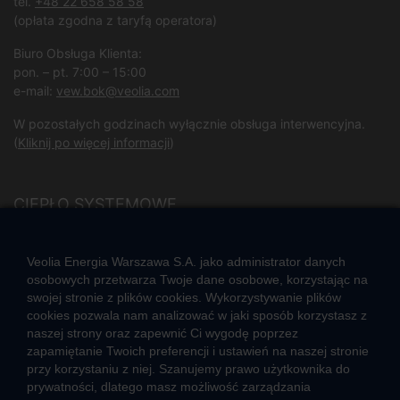
tel.
+48 22 658 58 58
(opłata zgodna z taryfą operatora)
Biuro Obsługa Klienta:
pon. – pt. 7:00 – 15:00
e-mail:
vew.bok@veolia.com
W pozostałych godzinach wyłącznie obsługa interwencyjna.
(
Kliknij po więcej informacji
)
CIEPŁO SYSTEMOWE
Zalety ciepła systemowego
Pomyśl ciepło o lokatorach – nie wyłączaj węzła!
Veolia Energia Warszawa S.A. jako administrator danych
osobowych przetwarza Twoje dane osobowe, korzystając na
swojej stronie z plików cookies. Wykorzystywanie plików
TARYFY I CENNIKI
cookies pozwala nam analizować w jaki sposób korzystasz z
Cennik usług zewnętrznych i opłat dodatkowych
naszej strony oraz zapewnić Ci wygodę poprzez
Taryfy dla ciepła
zapamiętanie Twoich preferencji i ustawień na naszej stronie
przy korzystaniu z niej. Szanujemy prawo użytkownika do
prywatności, dlatego masz możliwość zarządzania
JAK POWSTAJE CIEPŁO