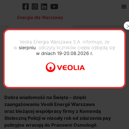
Energia dla Warszawy
Veolia Energia Warszawa S.A. informuje, że
w
sierpniu
odczyty liczników ciepła odbędą się
w dniach 19-20.08.2026 r.
Policyjne psy wracają
do Pracowni Osmologii
Dobra wiadomość na Święta – dzięki
zaangażowaniu Veolii Energii Warszawa
oraz bieżącej współpracy firmy z Komendą
Stołeczną Policji w niecały rok od zdarzenia psy
policyjne wracają do Pracowni Osmologii.