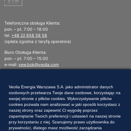
Telefoniczna obsługa Klienta:
pon. – pt. 7:00 – 16:00
tel.
+48 22 658 58 58
(opłata zgodna z taryfą operatora)
Biuro Obsługa Klienta:
pon. – pt. 7:00 – 15:00
e-mail:
vew.bok@veolia.com
W pozostałych godzinach wyłącznie obsługa interwencyjna.
(
Kliknij po więcej informacji
)
Veolia Energia Warszawa S.A. jako administrator danych
osobowych przetwarza Twoje dane osobowe, korzystając na
swojej stronie z plików cookies. Wykorzystywanie plików
CIEPŁO SYSTEMOWE
cookies pozwala nam analizować w jaki sposób korzystasz z
naszej strony oraz zapewnić Ci wygodę poprzez
Zalety ciepła systemowego
zapamiętanie Twoich preferencji i ustawień na naszej stronie
Pomyśl ciepło o lokatorach – nie wyłączaj węzła!
przy korzystaniu z niej. Szanujemy prawo użytkownika do
prywatności, dlatego masz możliwość zarządzania