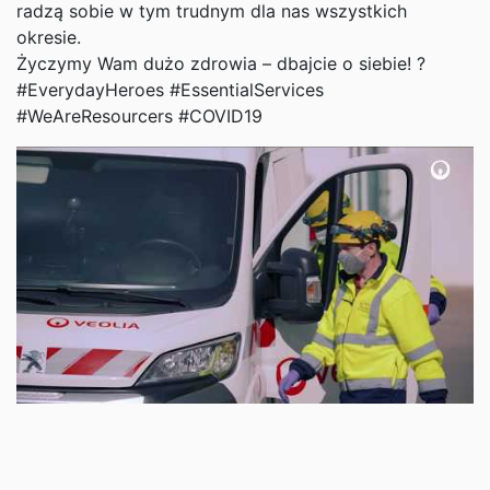
radzą sobie w tym trudnym dla nas wszystkich
okresie.
Życzymy Wam dużo zdrowia – dbajcie o siebie! ?
#EverydayHeroes #EssentialServices
#WeAreResourcers #COVID19