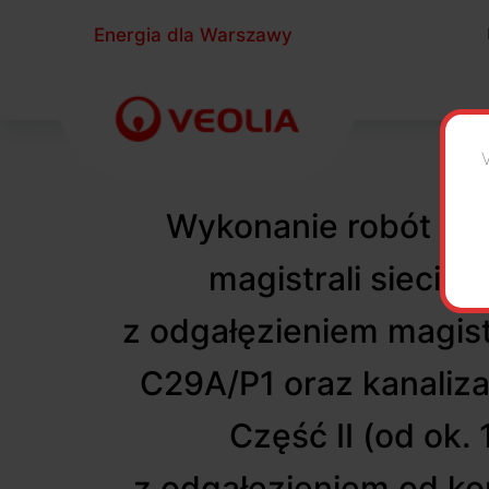
Energia dla Warszawy
Wykonanie robót bu
magistrali sieci 
z odgałęzieniem magist
C29A/P1 oraz kanaliza
Część II (od ok
z odgałęzieniem od k