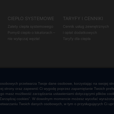
CIEPŁO SYSTEMOWE
TARYFY I CENNIKI
Zalety ciepła systemowego
Cennik usług zewnętrznych
Pomyśl ciepło o lokatorach –
i opłat dodatkowych
nie wyłączaj węzła!
Taryfy dla ciepła
 osobowych przetwarza Twoje dane osobowe, korzystając na swojej stro
j strony oraz zapewnić Ci wygodę poprzez zapamiętanie Twoich prefere
ego masz możliwość zarządzania ustawieniami dotyczącymi plików cooki
ub „Zarządzaj cookies”. W dowolnym momencie możesz wycofać wyrażoną
przetwarzaniu Twoich danych osobowych, w tym o przysługujących Ci up