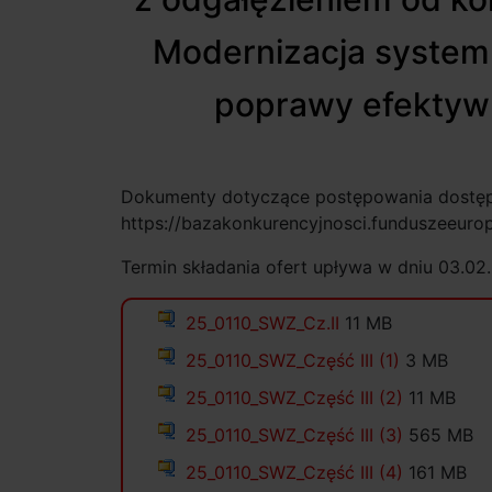
Modernizacja systemu
poprawy efektywn
Dokumenty dotyczące postępowania dostępn
https://bazakonkurencyjnosci.funduszeeurop
Termin składania ofert upływa w dniu 03.02.
25_0110_SWZ_Cz.II
11 MB
25_0110_SWZ_Część III (1)
3 MB
25_0110_SWZ_Część III (2)
11 MB
25_0110_SWZ_Część III (3)
565 MB
25_0110_SWZ_Część III (4)
161 MB