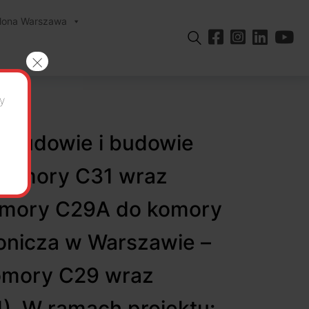
elona Warszawa
×
y
ebudowie i budowie
o komory C31 wraz
 komory C29A do komory
ronicza w Warszawie –
komory C29 wraz
. W ramach projektu: