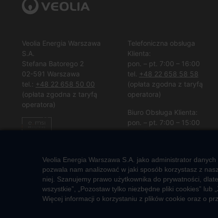
Veolia Energia Warszawa
Telefoniczna obsługa
S.A.
Klienta:
Stefana Batorego 2
pon. – pt. 7:00 – 16:00
02-591 Warszawa
tel.
+48 22 658 58 58
tel.:
+48 22 658 50 00
(opłata zgodna z taryfą
(opłata zgodna z taryfą
operatora)
operatora)
Biuro Obsługa Klienta:
pon. – pt. 7:00 – 15:00
e-mail:
vew.bok@veolia.com
W pozostałych godzinach
Veolia Energia Warszawa S.A. jako administrator danych
wyłącznie obsługa
pozwala nam analizować w jaki sposób korzystasz z nasze
interwencyjna.
niej. Szanujemy prawo użytkownika do prywatności, dlat
(
Kliknij po więcej informacji
)
wszystkie”, „Pozostaw tylko niezbędne pliki cookies” l
Więcej informacji o korzystaniu z plików cookie oraz o 