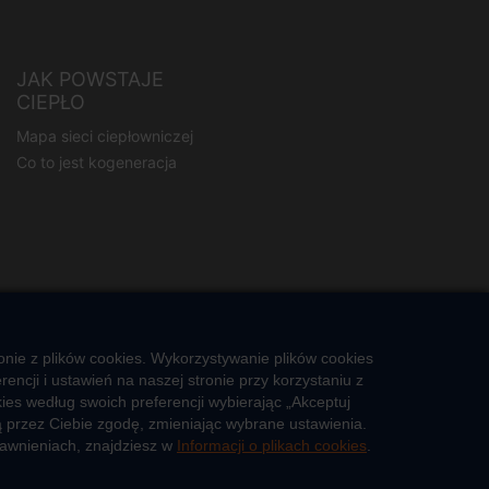
JAK POWSTAJE
CIEPŁO
Mapa sieci ciepłowniczej
Co to jest kogeneracja
nie z plików cookies. Wykorzystywanie plików cookies
ncji i ustawień na naszej stronie przy korzystaniu z
es według swoich preferencji wybierając „Akceptuj
 przez Ciebie zgodę, zmieniając wybrane ustawienia.
rawnieniach, znajdziesz w
Informacji o plikach cookies
.
Cześć, porozmawiaj ze mną