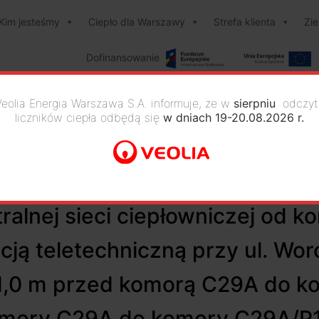
Kim jesteśmy
Ciepło dla Warszawy
Strefa klienta
Zi
Dofinansowanie
Veolia Energia Warszawa S.A. informuje, że w
sierpniu
odczyt
liczników ciepła odbędą się
w dniach 19-20.08.2026 r.
dowlanych polegających na prz
ciepłowniczej od komory C29 d
ralnej sieci ciepłowniczej od
cją teletechniczną przy ul. Wo
. 1,0 m przed komorą C29A do 
omory C29A do komory C29A/P1)