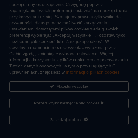
naszej strony oraz zapewnić Ci wygodę poprzez
Zalety ciepła systemowego
zapamiętanie Twoich preferencji i ustawień na naszej stronie
Pomyśl ciepło o lokatorach – nie wyłączaj węzła!
przy korzystaniu z niej. Szanujemy prawo użytkownika do
prywatności, dlatego masz możliwość zarządzania
TARYFY I CENNIKI
ustawieniami dotyczącymi plików cookies według swoich
preferencji wybierając „Akceptuj wszystkie”, „Pozostaw tylko
Cennik usług zewnętrznych i opłat dodatkowych
niezbędne pliki cookies” lub „Zarządzaj cookies”. W
Taryfy dla ciepła
dowolnym momencie możesz wycofać wyrażoną przez
Ciebie zgodę, zmieniając wybrane ustawienia. Więcej
informacji o korzystaniu z plików cookie oraz o przetwarzaniu
JAK POWSTAJE CIEPŁO
Twoich danych osobowych, w tym o przysługujących Ci
Mapa sieci ciepłowniczej
uprawnieniach, znajdziesz w
Informacji o plikach cookies
.
Co to jest kogeneracja
Akceptuj wszystkie
Pozostaw tylko niezbędne pliki cookies
O firmie
Sportowa akademia Veolia
Cześć, porozmawiaj ze mną
Zarządzaj cookies
Fundacja Veolia Polska
Polityka prywatności
Zgłoś nieprawidłowość
Kontakt