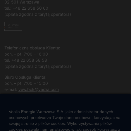
02-591 Warszawa
tel.:
+48 22 658 50 00
(opłata zgodna z taryfą operatora)
Telefoniczna obsługa Klienta:
pon. – pt. 7:00 – 16:00
tel.
+48 22 658 58 58
(opłata zgodna z taryfą operatora)
Biuro Obsługa Klienta:
pon. – pt. 7:00 – 15:00
e-mail:
vew.bok@veolia.com
W pozostałych godzinach wyłącznie obsługa interwencyjna.
(
Kliknij po więcej informacji
)
Veolia Energia Warszawa S.A. jako administrator danych
osobowych przetwarza Twoje dane osobowe, korzystając na
swojej stronie z plików cookies. Wykorzystywanie plików
CIEPŁO SYSTEMOWE
cookies pozwala nam analizować w jaki sposób korzystasz z