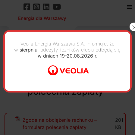
Energia dla Warszawy
Veolia Energia Warszawa S.A. informuje, że
w
sierpniu
odczyty liczników ciepła odbędą się
w dniach 19-20.08.2026 r.
Zgoda na obciążenie
rachunku – formularz
polecenia zapłaty
Zgoda na obciążenie rachunku –
201
formularz polecenia zapłaty
KB