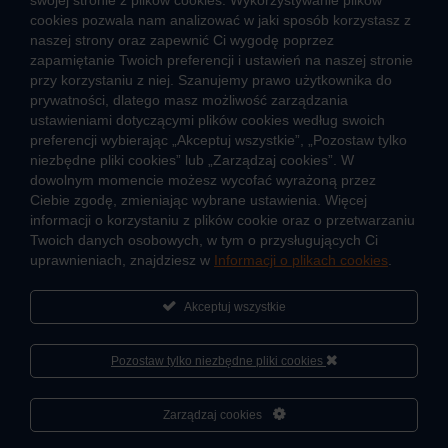
swojej stronie z plików cookies. Wykorzystywanie plików
CIEPŁO SYSTEMOWE
cookies pozwala nam analizować w jaki sposób korzystasz z
naszej strony oraz zapewnić Ci wygodę poprzez
Zalety ciepła systemowego
zapamiętanie Twoich preferencji i ustawień na naszej stronie
Pomyśl ciepło o lokatorach – nie wyłączaj węzła!
przy korzystaniu z niej. Szanujemy prawo użytkownika do
prywatności, dlatego masz możliwość zarządzania
TARYFY I CENNIKI
ustawieniami dotyczącymi plików cookies według swoich
preferencji wybierając „Akceptuj wszystkie”, „Pozostaw tylko
Cennik usług zewnętrznych i opłat dodatkowych
niezbędne pliki cookies” lub „Zarządzaj cookies”. W
Taryfy dla ciepła
dowolnym momencie możesz wycofać wyrażoną przez
Ciebie zgodę, zmieniając wybrane ustawienia. Więcej
informacji o korzystaniu z plików cookie oraz o przetwarzaniu
JAK POWSTAJE CIEPŁO
Twoich danych osobowych, w tym o przysługujących Ci
Mapa sieci ciepłowniczej
uprawnieniach, znajdziesz w
Informacji o plikach cookies
.
Co to jest kogeneracja
Akceptuj wszystkie
Pozostaw tylko niezbędne pliki cookies
O firmie
Sportowa akademia Veolia
Cześć, porozmawiaj ze mną
Zarządzaj cookies
Fundacja Veolia Polska
Polityka prywatności
Zgłoś nieprawidłowość
Kontakt