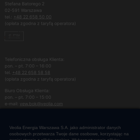
Stefana Batorego 2
02-591 Warszawa
tel.:
+48 22 658 50 00
(opłata zgodna z taryfą operatora)
Telefoniczna obsługa Klienta:
pon. – pt. 7:00 – 16:00
tel.
+48 22 658 58 58
(opłata zgodna z taryfą operatora)
Biuro Obsługa Klienta:
pon. – pt. 7:00 – 15:00
e-mail:
vew.bok@veolia.com
W pozostałych godzinach wyłącznie obsługa interwencyjna.
(
Kliknij po więcej informacji
)
Veolia Energia Warszawa S.A. jako administrator danych
osobowych przetwarza Twoje dane osobowe, korzystając na