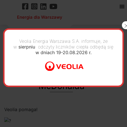
Energia dla Warszawy
Veolia Energia Warszawa S.A. informuje, że
w
sierpniu
odczyty liczników ciepła odbędą się
w dniach 19-20.08.2026 r.
Veolia zaangażowana
w projekt Fundacji Ronalda
McDonalda
Veolia pomaga!