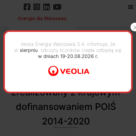
Energia dla Warszawy
Veolia Energia Warszawa S.A. informuje, że
w
sierpniu
odczyty liczników ciepła odbędą się
w dniach 19-20.08.2026 r.
Zakończony III etap
projektu modernizacji sieci
zrealizowany z krajowym
dofinansowaniem POIŚ
2014-2020