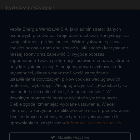
TARYFY I CENNIKI
Cennik usług zewnętrznych i opłat dodatkowych
Taryfy dla ciepła
Veolia Energia Warszawa S.A. jako administrator danych
osobowych przetwarza Twoje dane osobowe, korzystając na
swojej stronie z plików cookies. Wykorzystywanie plików
JAK POWSTAJE CIEPŁO
cookies pozwala nam analizować w jaki sposób korzystasz z
Mapa sieci ciepłowniczej
naszej strony oraz zapewnić Ci wygodę poprzez
Co to jest kogeneracja
zapamiętanie Twoich preferencji i ustawień na naszej stronie
przy korzystaniu z niej. Szanujemy prawo użytkownika do
prywatności, dlatego masz możliwość zarządzania
ustawieniami dotyczącymi plików cookies według swoich
preferencji wybierając „Akceptuj wszystkie”, „Pozostaw tylko
niezbędne pliki cookies” lub „Zarządzaj cookies”. W
O firmie
Sportowa akademia Veolia
dowolnym momencie możesz wycofać wyrażoną przez
Ciebie zgodę, zmieniając wybrane ustawienia. Więcej
Fundacja Veolia Polska
Polityka prywatności
informacji o korzystaniu z plików cookie oraz o przetwarzaniu
Zgłoś nieprawidłowość
Kontakt
Twoich danych osobowych, w tym o przysługujących Ci
2026 © Veolia Energia Warszawa S.A.
uprawnieniach, znajdziesz w
Informacji o plikach cookies
.
Akceptuj wszystkie