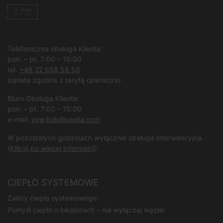
Telefoniczna obsługa Klienta:
pon. – pt. 7:00 – 16:00
tel.
+48 22 658 58 58
(opłata zgodna z taryfą operatora)
Biuro Obsługa Klienta:
pon. – pt. 7:00 – 15:00
e-mail:
vew.bok@veolia.com
W pozostałych godzinach wyłącznie obsługa interwencyjna.
(
Kliknij po więcej informacji
)
CIEPŁO SYSTEMOWE
Zalety ciepła systemowego
Pomyśl ciepło o lokatorach – nie wyłączaj węzła!