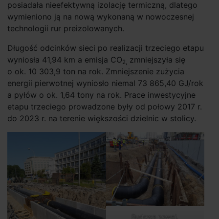
posiadała nieefektywną izolację termiczną, dlatego
wymieniono ją na nową wykonaną w nowoczesnej
technologii rur preizolowanych.
Długość odcinków sieci po realizacji trzeciego etapu
wyniosła 41,94 km a emisja CO
zmniejszyła się
2,
o ok. 10 303,9 ton na rok. Zmniejszenie zużycia
energii pierwotnej wyniosło niemal 73 865,40 GJ/rok
a pyłów o ok. 1,64 tony na rok. Prace inwestycyjne
etapu trzeciego prowadzone były od połowy 2017 r.
do 2023 r. na terenie większości dzielnic w stolicy.
Budowa nowej,