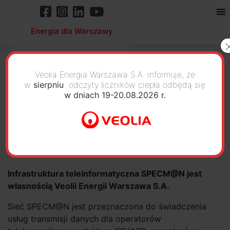
Energia dla Warszawy
Veolia Energia Warszawa S.A. informuje, że
w
sierpniu
odczyty liczników ciepła odbędą się
w dniach 19-20.08.2026 r.
Instrukcja telefoniczna
SPECM@N
Infrastruktura teleinformatyczna SPECM@N jest
własnością Veolii Energii Warszawa S.A.
Sieć SPECM@N jest przeznaczona do świadczenia
usług transmisji danych dla operatorów