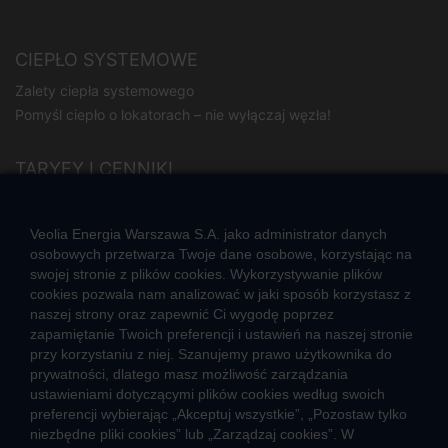
CIEPŁO SYSTEMOWE
Zalety ciepła systemowego
Pomyśl ciepło o lokatorach – nie wyłączaj węzła!
TARYFY I CENNIKI
Cennik usług zewnętrznych i opłat dodatkowych
Taryfy dla ciepła
Veolia Energia Warszawa S.A. jako administrator danych
osobowych przetwarza Twoje dane osobowe, korzystając na
swojej stronie z plików cookies. Wykorzystywanie plików
JAK POWSTAJE CIEPŁO
cookies pozwala nam analizować w jaki sposób korzystasz z
Mapa sieci ciepłowniczej
naszej strony oraz zapewnić Ci wygodę poprzez
Co to jest kogeneracja
zapamiętanie Twoich preferencji i ustawień na naszej stronie
przy korzystaniu z niej. Szanujemy prawo użytkownika do
prywatności, dlatego masz możliwość zarządzania
ustawieniami dotyczącymi plików cookies według swoich
preferencji wybierając „Akceptuj wszystkie”, „Pozostaw tylko
niezbędne pliki cookies” lub „Zarządzaj cookies”. W