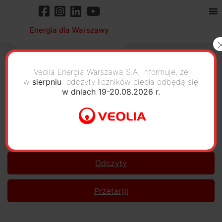
Energia dla Warszawy
Komunikaty
Veolia Energia Warszawa S.A. informuje, że
w
sierpniu
odczyty liczników ciepła odbędą się
w dniach 19-20.08.2026 r.
Aktualności
Komunikaty
Odczyty
Przetargi