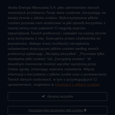
(
Kliknij po więcej informacji
)
Veolia Energia Warszawa S.A. jako administrator danych
osobowych przetwarza Twoje dane osobowe, korzystając na
swojej stronie z plików cookies. Wykorzystywanie plików
CIEPŁO SYSTEMOWE
cookies pozwala nam analizować w jaki sposób korzystasz z
naszej strony oraz zapewnić Ci wygodę poprzez
Zalety ciepła systemowego
zapamiętanie Twoich preferencji i ustawień na naszej stronie
Pomyśl ciepło o lokatorach – nie wyłączaj węzła!
przy korzystaniu z niej. Szanujemy prawo użytkownika do
prywatności, dlatego masz możliwość zarządzania
TARYFY I CENNIKI
ustawieniami dotyczącymi plików cookies według swoich
preferencji wybierając „Akceptuj wszystkie”, „Pozostaw tylko
Cennik usług zewnętrznych i opłat dodatkowych
niezbędne pliki cookies” lub „Zarządzaj cookies”. W
Taryfy dla ciepła
dowolnym momencie możesz wycofać wyrażoną przez
Ciebie zgodę, zmieniając wybrane ustawienia. Więcej
informacji o korzystaniu z plików cookie oraz o przetwarzaniu
JAK POWSTAJE CIEPŁO
Twoich danych osobowych, w tym o przysługujących Ci
Mapa sieci ciepłowniczej
uprawnieniach, znajdziesz w
Informacji o plikach cookies
.
Co to jest kogeneracja
Akceptuj wszystkie
Pozostaw tylko niezbędne pliki cookies