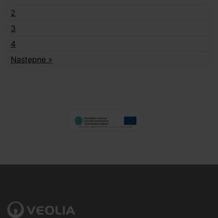
2
3
4
Następne »